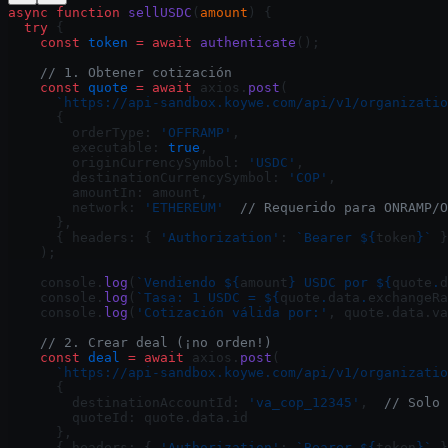
async
 function
 sellUSDC
(
amount
) {
  try
 {
    const
 token
 =
 await
 authenticate
();
    // 1. Obtener cotización
    const
 quote
 =
 await
 axios.
post
(
      `https://api-sandbox.koywe.com/api/v1/organizatio
      {
        orderType: 
'OFFRAMP'
,
        executable: 
true
,
        originCurrencySymbol: 
'USDC'
,
        destinationCurrencySymbol: 
'COP'
,
        amountIn: amount,
        network: 
'ETHEREUM'
  // Requerido para ONRAMP/O
      },
      { headers: { 
'Authorization'
: 
`Bearer ${
token
}`
 }
    );
    console.
log
(
`Vendiendo ${
amount
} USDC por ${
quote
.
d
    console.
log
(
`Tasa: 1 USDC = ${
quote
.
data
.
exchangeRa
    console.
log
(
'Cotización válida por:'
, quote.data.va
    // 2. Crear deal (¡no orden!)
    const
 deal
 =
 await
 axios.
post
(
      `https://api-sandbox.koywe.com/api/v1/organizatio
      {
        destinationAccountId: 
'va_cop_12345'
,  
// Solo 
        quoteId: quote.data.id
      },
      { headers: { 
'Authorization'
: 
`Bearer ${
token
}`
 }