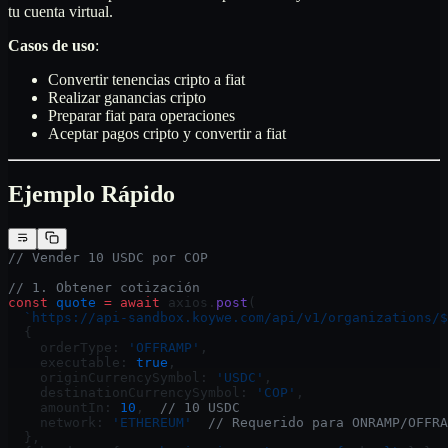
tu cuenta virtual.
Casos de uso
:
Convertir tenencias cripto a fiat
Realizar ganancias cripto
Preparar fiat para operaciones
Aceptar pagos cripto y convertir a fiat
Ejemplo Rápido
// Vender 10 USDC por COP
// 1. Obtener cotización
const
 quote
 =
 await
 axios.
post
(
  `https://api-sandbox.koywe.com/api/v1/organizations/$
  {
    orderType: 
'OFFRAMP'
,
    executable: 
true
,
    originCurrencySymbol: 
'USDC'
,
    destinationCurrencySymbol: 
'COP'
,
    amountIn: 
10
,  
// 10 USDC
    network: 
'ETHEREUM'
  // Requerido para ONRAMP/OFFRA
  },