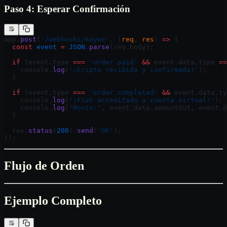
Paso 4: Esperar Confirmación
app.
post
(
'/webhooks/koywe'
, (
req
, 
res
) 
=>
 {
  const
 event
 =
 JSON
.
parse
(req.body);
  if
 (event.type 
===
 'order.paid'
 &&
 event.data.type 
==
    console.
log
(
'¡Cripto recibida y confirmada!'
);
  }
  if
 (event.type 
===
 'order.completed'
 &&
 event.data.ty
    console.
log
(
'¡Fiat acreditado a cuenta virtual!'
);
    console.
log
(
'Monto:'
, event.data.amountOut, event.d
  }
  res.
status
(
200
).
send
(
'OK'
);
});
Flujo de Orden
Ejemplo Completo