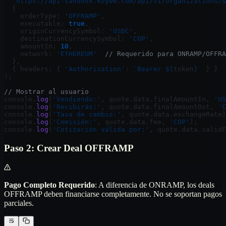
  `https://api-sandbox.koywe.com/api/v1/organizations/$
  {
    orderType: 
'OFFRAMP'
,
    executable: 
true
,
    originCurrencySymbol: 
'USDC'
,
    destinationCurrencySymbol: 
'COP'
,
    amountIn: 
10
,
    network: 
'ETHEREUM'
  // Requerido para ONRAMP/OFFRA
  },
  { headers: { 
'Authorization'
: 
`Bearer ${
token
}`
 } }
);
// Mostrar al usuario
console.
log
(
'Vendiendo:'
, quote.data.finalAmountIn, 
'US
console.
log
(
'Recibirás:'
, quote.data.finalAmountOut, 
'C
console.
log
(
'Tasa de cambio:'
, quote.data.exchangeRate)
console.
log
(
'Comisión:'
, quote.data.fee, 
'COP'
);
console.
log
(
'Cotización válida por:'
, quote.data.validF
Paso 2: Crear Deal OFFRAMP
Pago Completo Requerido
: A diferencia de ONRAMP, los deals
OFFRAMP deben financiarse completamente. No se soportan pagos
parciales.