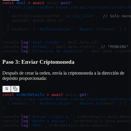
const
 deal
 =
 await
 axios.
post
(
  `https://api-sandbox.koywe.com/api/v1/organizations/$
  {
    destinationAccountId: 
'va_cop_12345'
,  
// Solo nece
    quoteId: quote.data.id
  },
  { headers: { 
'Authorization'
: 
`Bearer ${
token
}`
 } }
);
console.
log
(
'Deal creado:'
, deal.data.id);
console.
log
(
'Estado:'
, deal.data.status); 
// "PENDING"
console.
log
(
'Dirección de depósito:'
, deal.data.cryptoD
Paso 3: Enviar Criptomoneda
Después de crear la orden, envía la criptomoneda a la dirección de
depósito proporcionada:
const
 orderDetails
 =
 await
 axios.
get
(
  `https://api-sandbox.koywe.com/api/v1/organizations/$
  { headers: { 
'Authorization'
: 
`Bearer ${
token
}`
 } }
);
console.
log
(
'Enviar cripto a:'
, orderDetails.data.depos
console.
log
(
'Monto a enviar:'
, orderDetails.data.amount
console.
log
(
'Red:'
, orderDetails.data.network);